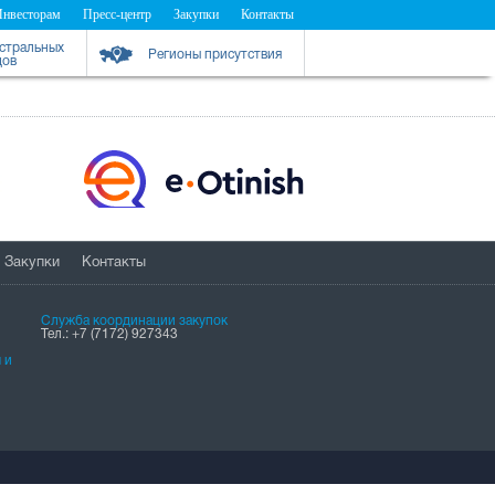
Инвесторам
Пресс-центр
Закупки
Контакты
истральных
Регионы присутствия
дов
Закупки
Контакты
Служба координации закупок
Тел.: +7 (7172) 927343
 и