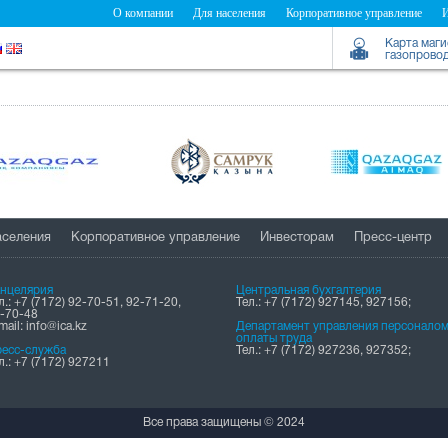
О компании
Для населения
Корпоративное управление
Карта маг
газопрово
аселения
Корпоративное управление
Инвесторам
Пресс-центр
нцелярия
Центральная бухгалтерия
л.: +7 (7172) 92-70-51, 92-71-20,
Тел.: +7 (7172) 927145, 927156;
-70-48
mail: info@ica.kz
Департамент управления персоналом
оплаты труда
есс-служба
Тел.: +7 (7172) 927236, 927352;
л.: +7 (7172) 927211
Все права защищены © 2024