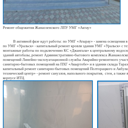
Ремонт общежития Жанаозенского ЛПУ УМГ «Актау»
В активной фазе идут работы: по УМГ «Атырау» - замена освещения в з
по УМГ «Уральск» - капитальный ремонт кровли здания УМГ «Уральск» с те
монтажные работы по подключению КС «Джангала» к центральному водосн
зданий автобазы, ремонт Административно-бытового комплекса Жанажолск
помещений Линейно-эксплуатационной службы Аварийно-ремонтного учас
санитарно-бытовых помещений на ПХГ «Акыртобе» и в здании склада Тара
капитальный ремонт санитарно-бытовых помещений Полторацкого и Акбул
технический центр» - ремонт санузлов, напольного покрытия,
стен, а также
корпусе ИТЦ.