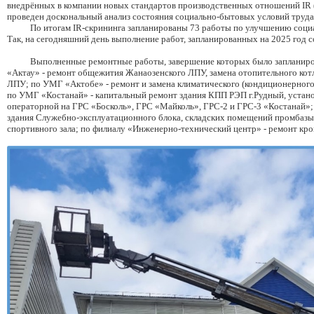
внедрённых в компании новых стандартов производственных отношений IR (Ind
проведен доскональный анализ состояния социально-бытовых условий труда
По итогам IR-скрининга запланированы 73 работы по улучшению социал
Так, на сегодняшний день выполнение работ, запланированных на 2025 год с
Выполненные ремонтные работы, завершение которых было запланирован
«Актау» - ремонт общежития Жанаозенского ЛПУ, замена отопительного к
ЛПУ; по УМГ «Актобе» - ремонт и замена климатического (кондиционерног
по УМГ «Костанай» - капитальный ремонт здания КПП РЭП г.Рудный, устано
операторной на ГРС «Босколь», ГРС «Майколь», ГРС-2 и ГРС-3 «Костанай»
здания Служебно-эксплуатационного блока, складских помещений промбаз
спортивного зала; по филиалу «Инженерно-технический центр» - ремонт кр