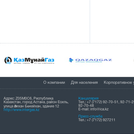
О компании
Для населения
Корпоративное 
Адрес: Z05M0C6, Республика
Канцелярия
Казахстан, город Астана, район Есиль,
Тел.: +7 (7172) 92-70-51, 92-71-2
92-70-48
улица Әлихан Бөкейхан, здание 12
Е-mail: info@ica.kz
http://www.intergas.kz
Пресс-служба
Тел.: +7 (7172) 927211