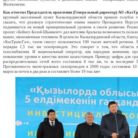
Жалгызагаш.
Как отметил Председатель правления (Генеральный директор) АО «КазТ
крупный населенный пункт Кызылординской области пришло голубое т
сказать, что реализуя стратегические планы нашего Президента Нурсу
поднимается на новый принципиальный уровень в своем развитии. Реали
проект «Бейнеу-Бозой-Шымкент» дал жителям Аральска возможность пользов
важно, экономичным топливом. В целом по Кызылординской области, благо
«КазТрансГаз», газом смогут пользоваться 190 тысяч жителей региона. 
порядка 1,5 тыс км газопроводов. Это говорит о том, что область 
газоснабжения. И национальный оператор, как народная компания, пр
повышение уровня и качества жизни казахстанцев. Приведу цифры для сра
распределительных сетей всего составляла 8 тыс км, то за последние
Протяженность магистральных газопроводов в 2000 годах составляла 10 
выросла почти в два раза и составляет более 19 тыс.км».