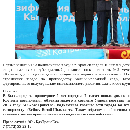
Первые заявления на подключение к газу в г. Аральск подали 10 школ, 9 детс
спортивные школы, туберкулезный диспансер, пожарная часть №3, мече
«Казтелерадио», здание администрации заповедника «Барсакельмес». П
строящемся заводе по производству кальцинированной соды, вх
форсированного индустриально-инновационного развития. Сдача этого крупн
Справка:
В Кызылорде за прошедшие 5 лет порядка 7 тысяч новых домов по
Крупные предприятия, объекты малого и среднего бизнеса поэтапно пе
2013 году АО «КазТрансГаз» подключило газовые сети города ко вто
газопроводу «Бейнеу-Бозой-Шымкент». Таким образом в областном ц
топлива в зимнее время и повышена надежность газоснабжения.
Пресс-служба АО «ҚазТрансГаз»
7 (7172) 55-23-16