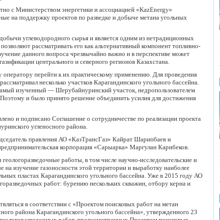
стно с Министерством энергетики и ассоциацией «KazEnergy»
ные на поддержку проектов по разведке и добыче метана угольных
добычи углеводородного сырья и является одним из нетрадиционных
 позволяют рассматривать его как альтернативный компонент топливно-
зучение данного вопроса чрезвычайно важно и в перспективе может
 газификации центрального и северного регионов Казахстана.
 оператору перейти к их практическому применению. Для проведения
ассматривал несколько участков Карагандинского угольного бассейна.
 самый изученный — Шерубайнуринский участок, недропользователем
Поэтому и было принято решение объединить усилия для достижения
лено и подписано Соглашение о сотрудничестве по реализации проекта
уринского угленосного района.
дседатель правления АО «КазТрансГаз» Кайрат Шарипбаев и
предпринимательская корпорация «Сарыарка» Маргулан Карибеков.
геологоразведочные работы, в том числе научно-исследовательские и
е на изучение газоносности этой территории и выработку наиболее
ьных пластах Карагандинского угольного бассейна. Уже в 2015 году АО
горазведочных работ: бурению нескольких скважин, отбору керна и
вляться в соответствии с «Проектом поисковых работ на метан
ного района Карагандинского угольного бассейна», утвержденного 23
я геологоразведочных работ, предусмотренных Проектом поисковых