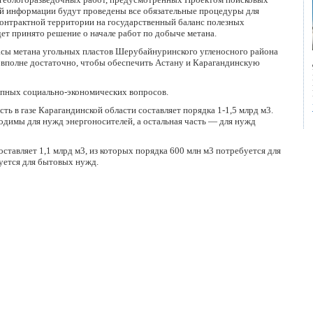
ой информации будут проведены все обязательные процедуры для
контрактной территории на государственный баланс полезных
дет принято решение о начале работ по добыче метана.
сы метана угольных пластов Шерубайнуринского угленосного района
а вполне достаточно, чтобы обеспечить Астану и Карагандинскую
упных социально-экономических вопросов.
ь в газе Карагандинской области составляет порядка 1-1,5 млрд м3.
одимы для нужд энергоносителей, а остальная часть — для нужд
ставляет 1,1 млрд м3, из которых порядка 600 млн м3 потребуется для
уется для бытовых нужд.