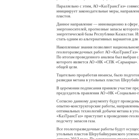
Параллельно с этим, АО «КазТрансГаз» совме
инициирует законодательные меры, направлен
пластов.
Данное направление — инновационно в сфере 
энергоносителей, прогнозные запасы которого
энергетической базы Республики Казахстан. И
стать одним из альтернативных вариантов для
Накопленные знания позволяют национальному
геологоразведочных работ АО «КазТрансГаз» р
По итогам проведенного анализа был выбран
которого является АО «НК «СПК «Сарыарка». 
общей цели.
Тщательно проработав нюансы, было подготов
разведки метана в угольных пластах Шерубайн
В церемонии подписания приняли участие пре
председатель правления АО «НК «Социально-
Согласно данному документу будут проведены 
опытно-конструкторские работы, направленны
оптимальных технологий добычи метана в угол
«КазТрансГаз» приступит к проведению геоло
подсчету запасов газа.
Все геологоразведочные работы будут осущест
угольных пластов Шерубайнуринского угленос
августа 2013 года. По завершении проведени