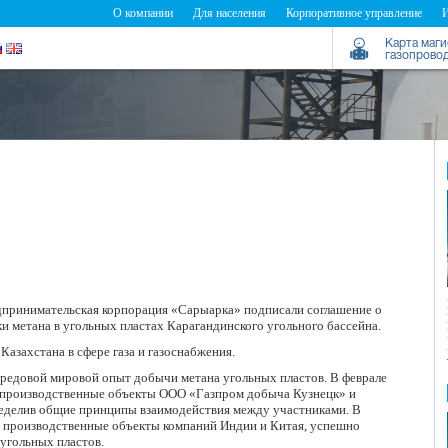
О компании
Для населения
Корпоративное управление
Карта маг
газопрово
принимательская корпорация «Сарыарка» подписали соглашение о
ки метана в угольных пластах Карагандинского угольного бассейна.
захстана в сфере газа и газоснабжения.
ередовой мировой опыт добычи метана угольных пластов. В феврале
и производственные объекты ООО «Газпром добыча Кузнецк» и
еделив общие принципы взаимодействия между участниками. В
 производственные объекты компаний Индии и Китая, успешно
угольных пластов.