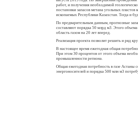
работ, и получения необходимой геологическ
постановки запасов метана угольных пластов 
ископаемых Республики Казахстан. Тогда и бу
По предварительным данным, прогнозные запа
составляют порядка 50 млрд м3. Этого объем
область газом на 20 лет вперед.
Реализация проекта позволит решить и ряд кр
В настоящее время ежегодная общая потребност
При этом 30 процентов от этого объема необх
промышленности региона.
Общая ежегодная потребность в газе Астаны со
энергоносителей и порядка 500 млн м3 потреб