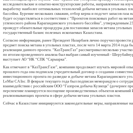
исследовательские и опытно-конструкторские работы, направленные на изуч
выработку наиболее оптимальных технологий добычи метана в угольных пла
бассейна. Бурение нескольких скважин, отбор керна и подсчет запасов газа н
будет осуществляться в соответствии с “Проектом поисковых работ на мет
угленосного района Карагандинского угольного бассейна”, утвержденным 23 
проведут обязательные процедуры для постановки запасов метана угольных
государственный баланс полезных ископаемых Казахстана.
Согласно информации, ранее Президент Назарбаев лично поручил провести р
предмет поиска метана в угольных пластах, после чего 14 марта 2014 года 
реализации данного проекта. “КазТрансГаз” рассматривал несколько участко
по итогам проведенного анализа был выбран самый изученный - Шерубайнур
выступает АО “НК “СПК “Сарыарка”.
Как отмечают в “КазТрансГазе”, компания продолжает изучать мировой опы
прошлого года она подписала учредительный договор о создании совместно
инвестиционного проекта по разведке и добыче метана Карагандинского уго
LeMar CA Inc. В феврале текущего года был подписан меморандум о сотруд
взаимодействия с российским ООО “Газпром добыча Кузнецк” (дочернее пр
перспективе планируется посещение производственных объектов компаний 
реализовывающих проекты в сфере добычи метана угольных пластов.
Сейчас в Казахстане инициируются законодательные меры, направленные н