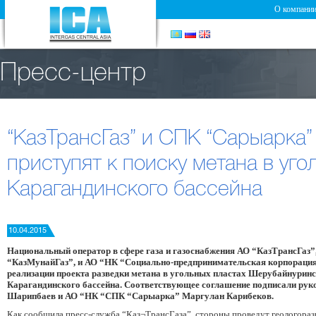
О компани
Пресс-центр
“КазТрансГаз” и СПК “Сарыарка”
приступят к поиску метана в уго
Карагандинского бассейна
10.04.2015
Национальный оператор в сфере газа и газоснабжения АО “КазТрансГаз”
“КазМунайГаз”, и АО “НК “Социально-предпринимательская корпорация
реализации проекта разведки метана в угольных пластах Шерубайнуринс
Карагандинского бассейна. Соответствующее соглашение подписали рук
Шарипбаев и АО “НК “СПК “Сарыарка” Маргулан Карибеков.
Как сообщила пресс-служба “Каз¬ТрансГаза”, стороны проведут геологоразв