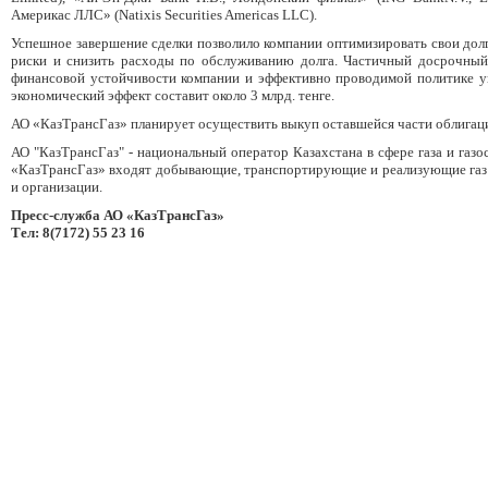
Америкас ЛЛС» (Natixis Securities Americas LLC).
Успешное завершение сделки позволило компании оптимизировать свои дол
риски и снизить расходы по обслуживанию долга. Частичный досрочный
финансовой устойчивости компании и эффективно проводимой политике 
экономический эффект составит около 3 млрд. тенге.
АО «КазТрансГаз» планирует осуществить выкуп оставшейся части облигац
АО "КазТрансГаз" - национальный оператор Казахстана в сфере газа и газ
«КазТрансГаз» входят добывающие, транспортирующие и реализующие газ 
и организации.
Пресс-служба АО «КазТрансГаз»
Тел: 8(7172) 55 23 16