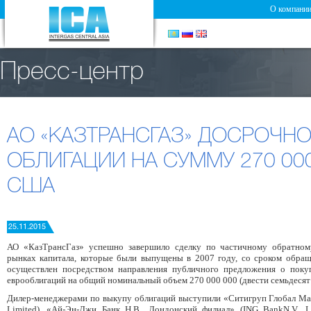
О компани
Пресс-центр
АО «КАЗТРАНСГАЗ» ДОСРОЧН
ОБЛИГАЦИИ НА СУММУ 270 00
США
25.11.2015
АО «КазТрансГаз» успешно завершило сделку по частичному обратно
рынках капитала, которые были выпущены в 2007 году, со сроком обра
осуществлен посредством направления публичного предложения о поку
еврооблигаций на общий номинальный объем 270 000 000 (двести семьдесят
Дилер-менеджерами по выкупу облигаций выступили «Ситигруп Глобал Мар
Limited), «Ай-Эн-Джи Банк Н.В., Лондонский филиал» (ING BankN.V., 