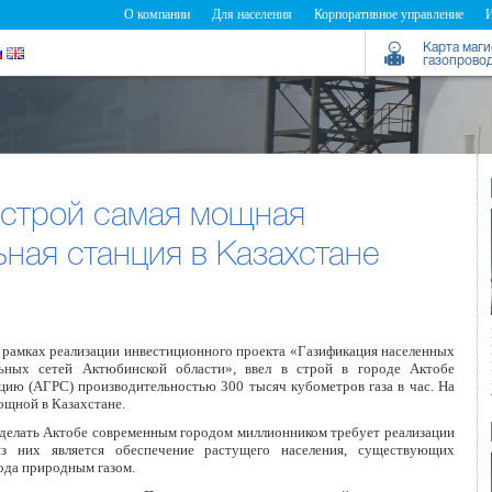
О компании
Для населения
Корпоративное управление
Карта маг
газопрово
 строй самая мощная
ная станция в Казахстане
 рамках реализации инвестиционного проекта «Газификация населенных
льных сетей Актюбинской области», ввел в строй в городе Актобе
цию (АГРС) производительностью 300 тысяч кубометров газа в час. На
ощной в Казахстане.
сделать Актобе современным городом миллионником требует реализации
из них является обеспечение растущего населения, существующих
да природным газом.