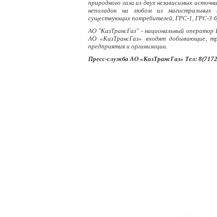
природного газа из двух независимых источн
неполадок на любом из магистральных г
существующих потребителей, ГРС-1, ГРС-3 б
АО "КазТрансГаз" - национальный оператор 
АО «КазТрансГаз» входят добывающие, т
предприятия и организации.
Пресс-служба АО «КазТрансГаз» Тел: 8(7172)