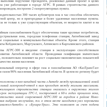
выполняя поручение Президента, реализовал данный проект в целях
на уже работающие в городе АГРС. В рамках строительства данного
зопроводов, построено 2 газорегуляторных пункта.
дительностью 300 тысяч кубометров газа в час способна обеспечить
стной центр, но и пригородные и более удаленные населенные пункты.
аза не только к уже существующим объектам, ее мощности хватит и на
ийным газоснабжением будут обеспеченны такие крупные потребители,
устриальная зона, городская телефонная станция, Актюбинский завод
е социальные и коммунально-бытовые объекты. Кроме этого, станция
ты Кобдинского, Мартукского, Алгинского и Каргалинского районов.
ства АГРС-300 и введение станции в эксплуатацию способствовало
звития Актюбинской области. Проводимая газификация значительно
 положительно повлияет на рост социально-экономических показателей
качество жизни населения.
иональный оператор в сфере газа и газоснабжения АО «КазТрансГаз»
м газом 96% населения Актюбинской области. В целом по региону будет
положены в юго-западной части г.Актобе между промышленной зоной
льный газопровод-отвод к ним проходит между жилыми массивами.
 жилищного строительства станции оказались в окружении жилого
рок эксплуатации ГРС-1, построенной в 60-х годах прошлого века,
тельство новой современной АГРС-300 за городом в районе Ново-
я выбрано неслучайно, т.к. в этом месте находится узел перемычки
анажол-Актобе» и «Бухара-Урал». Это позволяет за счет подачи