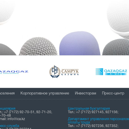
аселения
Корпоративное управление
Инвесторам
Пресс-центр
нцелярия
Центральная бухгалтерия
л.: +7 (7172) 92-70-51, 92-71-20,
Тел.: +7 (7172) 927145, 927156;
-70-48
mail: info@ica.kz
Департамент управления персоналом
оплаты труда
есс-служба
Тел.: +7 (7172) 927236, 927352;