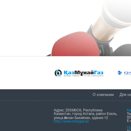
О компании
Для н
Адрес: Z05M0C6, Республика
Ка
Казахстан, город Астана, район Есиль,
Те
92
улица Әлихан Бөкейхан, здание 12
Е-
http://www.intergas.kz
Пр