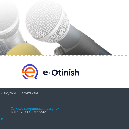
Закупки
Контакты
Служба координации закупок
Тел.: +7 (7172) 927343
 и