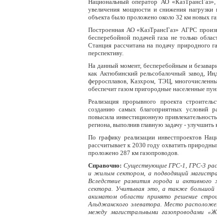
Национальный оператор АО «КазТрансГаз», 
увеличения мощности и снижения нагрузки 
объекта было проложено около 32 км новых га
Построенная АО «КазТрансГаз» АГРС произво
бесперебойной подачей газа не только обла
Станция рассчитана на подачу природного г
перспективу.
На данный момент, бесперебойным и безавар
как Актюбинский рельсобалочный завод, Инд
ферросплавов, Казхром, ТЭЦ, многочисленны
обеспечит газом пригородные населенные пунк
Реализация прорывного проекта строитель
созданию самых благоприятных условий ра
повысила инвестиционную привлекательность,
региона, выполнив главную задачу - улучшить 
По графику реализации инвестпроектов Нац
рассчитывает к 2030 году охватить природны
проложено 287 км газопроводов.
Справочно:
Существующие ГРС-1, ГРС-3 рас
и жилым сектором, а подводящий магистра
Вследствие развития города и активного
сектора. Учитывая это, а также большой с
акиматом области принято решение строи
Альджанского элеватора. Место расположени
между магистральными газопроводами «Ж