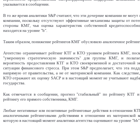
указывается в сообщении.
В то же время аналитики S&P считают, что эти дочерние компании не могут
компании, поскольку отсутствуют эффективные механизмы защиты от поте
стороны КМГ, чья оценка характеристик собственной кредитоспособнос
находится на уровне "b".
Таким образом, понижение рейтингов КМГ обусловило аналогичное рейтинг
Агентство ограничивает рейтинг КТГ и КТО уровнем рейтинга КМГ, пос
"умеренную стратегическую значимость" для группы КМГ, и полагае
вероятность предоставления КТГ и КТО своевременной и достаточной э
ситуации финансового стресса. При этом S&P предполагает, что эта подде
напрямую от правительства, а не от материнской компании. Как следстви
КТО отражают их оценку SACP и в настоящий момент не учитывают надб
государства.
Как отмечается в сообщении, прогноз "стабильный" по рейтингу КТГ 
рейтингу его прямого собственника, КМГ.
Любые негативные или позитивные рейтинговые действия в отношении КТГ
аналогичными рейтинговыми действиями в отношении их материнской к
которую в настоящий момент аналитики агентства оценивают на уровне "bb"