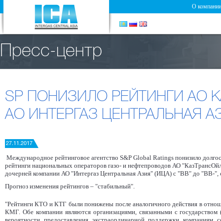
О компани
Пресс-центр
SP ПОНИЗИЛО РЕЙТИНГИ АО К
АО ИНТЕРГАЗ ЦЕНТРАЛЬНАЯ АЗ
27.11.2017
Международное рейтинговое агентство S&P Global Ratings понизило долг
рейтинги национальных операторов газо- и нефтепроводов АО "КазТрансОйл"
дочерней компании АО "Интергаз Центральная Азия" (ИЦА) с "ВВ" до "ВВ-", 
Прогноз изменения рейтингов – "стабильный".
"Рейтинги КТО и КТГ были понижены после аналогичного действия в отнош
КМГ. Обе компании являются организациями, связанными с государством 
вероятности предоставления экстраординарной поддержки компаниям со