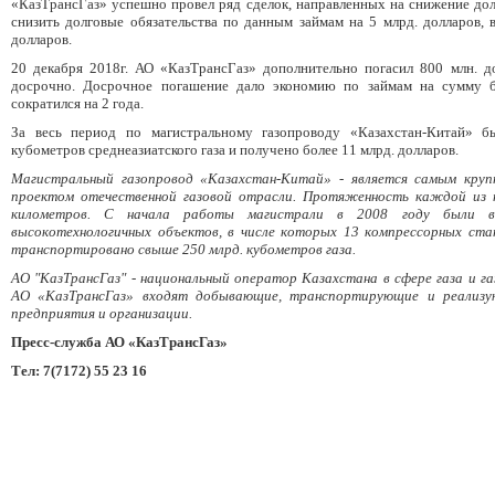
«КазТрансГаз» успешно провел ряд сделок, направленных на снижение долг
снизить долговые обязательства по данным займам на 5 млрд. долларов, 
долларов.
20 декабря 2018г. АО «КазТрансГаз» дополнительно погасил 800 млн. до
досрочно. Досрочное погашение дало экономию по займам на сумму бо
сократился на 2 года.
За весь период по магистральному газопроводу «Казахстан-Китай» б
кубометров среднеазиатского газа и получено более 11 млрд. долларов.
Магистральный газопровод «Казахстан-Китай» - является самым кру
проектом отечественной газовой отрасли. Протяженность каждой из 
километров. С начала работы магистрали в 2008 году были в
высокотехнологичных объектов, в числе которых 13 компрессорных ста
транспортировано свыше 250 млрд. кубометров газа.
АО "КазТрансГаз" - национальный оператор Казахстана в сфере газа и г
АО «КазТрансГаз» входят добывающие, транспортирующие и реализу
предприятия и организации.
Пресс-служба АО «КазТрансГаз»
Тел: 7(7172) 55 23 16