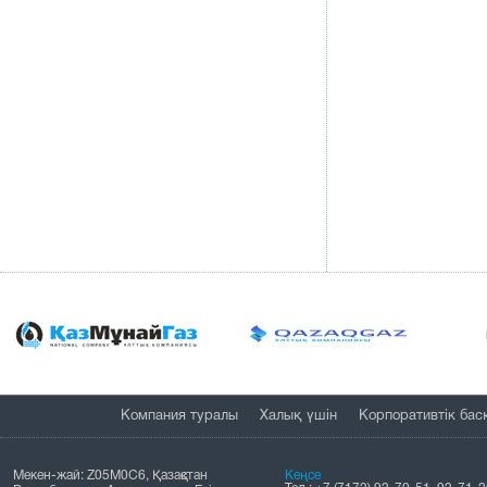
Компания туралы
Халық үшін
Корпоративтік бас
Мекен-жай: Z05M0C6, Қазақстан
Кеңсе