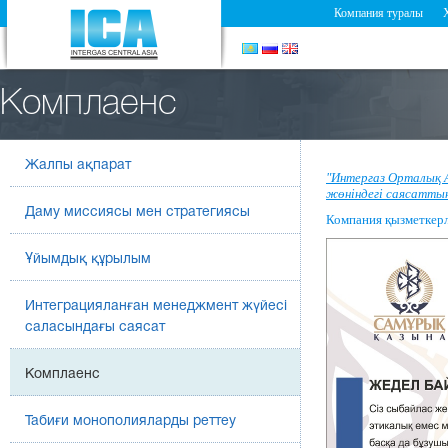
Компания туралы
Комплаенс
Жалпы ақпарат
"Интергаз Орталық 
жөніндегі саясатты
Даму миссиясы мен стратегиясы
Компания қызметкерл
Ұйымдық құрылым
Интеграцияланған менеджмент жүйесі
саласындағы саясат
Комплаенс
Табиғи монополияларды реттеу