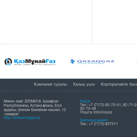
Компания туралы
Халық үшін
Корпоративтік бас
Мекен-жай: Z05M0C6, Қазақстан
Кеңсе
Тел.: +7 (7172) 92-70-51, 92-71-2
Республикасы, Астана қаласы, Есіл
92-70-48
ауданы, Әлихан Бөкейхан көшесі, 12
Пошта: info@ica.kz
-ғимарат
http://www.intergas.kz
Баспасөз қызметі
Тел.: +7 (7172) 927211