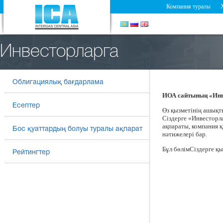
Компания туралы
Инвесторларга
Облигациялық бағдарлама
ИОА сайтының «Инве
Есептер
Өз қызметінің ашық
Сіздерге «Инвесторл
ақпараты, компания қ
Бос қуаттардың болуы туралы ақпарат
нәтижелері бар.
Бұл бөлімСіздерге қы
Рейтингтер