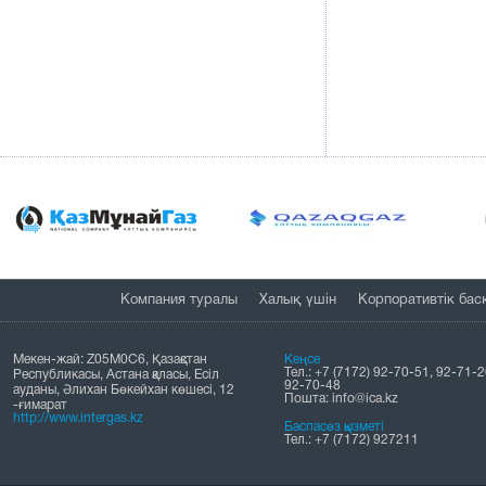
Компания туралы
Халық үшін
Корпоративтік бас
Мекен-жай: Z05M0C6, Қазақстан
Кеңсе
Тел.: +7 (7172) 92-70-51, 92-71-2
Республикасы, Астана қаласы, Есіл
92-70-48
ауданы, Әлихан Бөкейхан көшесі, 12
Пошта: info@ica.kz
-ғимарат
http://www.intergas.kz
Баспасөз қызметі
Тел.: +7 (7172) 927211