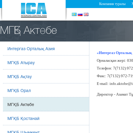
Компания туралы
МГҚБ Актөбе
Интергаз Орталық Азия
«Интергаз Орталық 
Орналасқан жері: 030
МГҚБ Атырау
Телефон: 7(7132) 97
Факс: 7(7132) 972-71
МГҚБ Ақтау
E-mail: info.aktobe@i
МГҚБ Орал
Директор -
Азамат Т
МГҚБ Актөбе
МГҚБ Қостанай
МГҚБ Шымкент