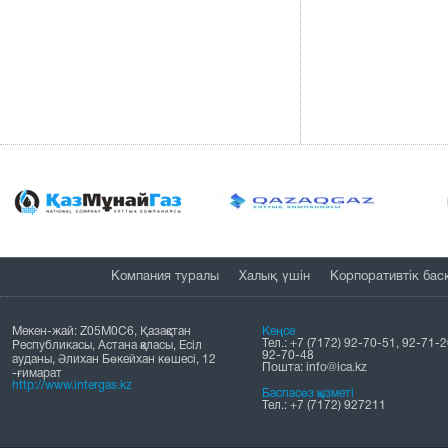
Компания туралы
Халық үшін
Корпоративтік бас
Мекен-жай: Z05M0C6, Қазақстан
Кеңсе
Тел.: +7 (7172) 92-70-51, 92-71-2
Республикасы, Астана қаласы, Есіл
92-70-48
ауданы, Әлихан Бөкейхан көшесі, 12
Пошта: info@ica.kz
-ғимарат
http://www.intergas.kz
Баспасөз қызметі
Тел.: +7 (7172) 927211