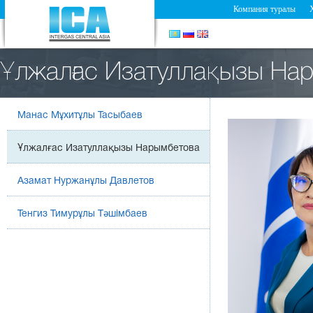
Компания туралы
Ұлжалғас Изатуллақызы На
Манас Мұхитұлы Тасыбаев
Ұлжалғас Изатуллақызы Нарымбетова
Азамат Нуржанұлы Давлетов
Тенгиз Тимурұлы Тәшімбаев