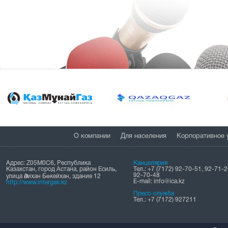
О компании
Для населения
Корпоративное 
Адрес: Z05M0C6, Республика
Канцелярия
Казахстан, город Астана, район Есиль,
Тел.: +7 (7172) 92-70-51, 92-71-2
92-70-48
улица Әлихан Бөкейхан, здание 12
Е-mail: info@ica.kz
http://www.intergas.kz
Пресс-служба
Тел.: +7 (7172) 927211