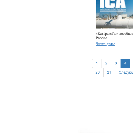
«КазТрансГаз» возобнов
Россию
Читать далее
1
2
3
4
20
21
Следующ