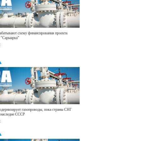
абатывают схему финансирования проекта
 "Сарыарка"
е
одернизирует газопроводы, пока страны СНГ
 наследие СССР
е