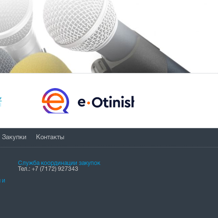
Закупки
Контакты
Служба координации закупок
Тел.: +7 (7172) 927343
 и