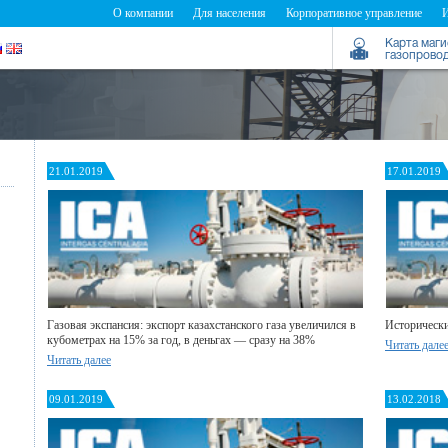
О компании
Для населения
Корпоративное управление
Карта маг
газопрово
21.01.2019
17.01.2019
Газовая экспансия: экспорт казахстанского газа увеличился в
Исторически
кубометрах на 15% за год, в деньгах — сразу на 38%
Читать дале
Читать далее
09.01.2019
13.02.2018