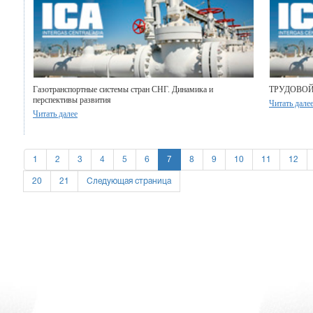
Газотранспортные системы стран СНГ. Динамика и
ТРУДОВОЙ
перспективы развития
Читать дале
Читать далее
1
2
3
4
5
6
7
8
9
10
11
12
20
21
Следующая страница