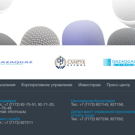
аселения
Корпоративное управление
Инвесторам
Пресс-центр
нцелярия
Центральная бухгалтерия
л.: +7 (7172) 92-70-51, 92-71-20,
Тел.: +7 (7172) 927145, 927156;
-70-48
mail: info@ica.kz
Департамент управления персоналом
оплаты труда
есс-служба
Тел.: +7 (7172) 927236, 927352;
л.: +7 (7172) 927211