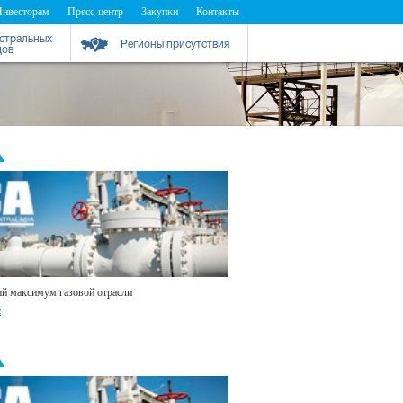
Инвесторам
Пресс-центр
Закупки
Контакты
истральных
Регионы присутствия
дов
й максимум газовой отрасли
е