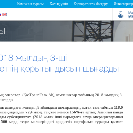
Компания туралы
Халық үшін
Корпоративтік басқару
Инвесторлар
Ма
құ
ғы
2018 жылдың 3-ші
еттің қорытындысын шығарды
тық оператор «ҚазТрансГаз» АҚ, компаниялар тобының 2018 жылдың 3-
шығарды.
-ның ағымдағы жылдың 9 айындағы шоғырландырылған таза табысы
118,6
 кезеңіндегіден
72,4
млрд. теңгеге немесе
156%
-ға артық. Алынған пайда
ды субсидиялауға (2018 жылы ішкі нарықтағы сауда операцияларынан
қ
560
млрд. теңге мөлшеріндегі кредиттік портфельге тұрақты қызмет