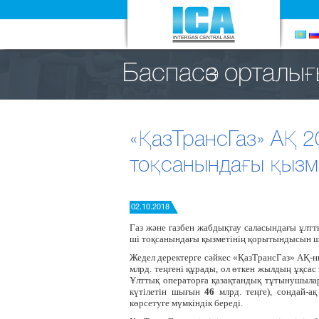
Баспасөз орталы
«ҚазТрансГаз» АҚ 
тоқсанындағы қызм
02.10.2018
Газ және газбен жабдықтау саласындағы ұлт
ші тоқсанындағы қызметінің қорытындысын 
Жедел деректерге сәйкес «ҚазТрансГаз» АҚ
млрд. теңгені құрады, ол өткен жылдың ұқсас
Ұлттық операторға қазақтандық тұтынушылар
күтілетін шығын
46
млрд. теңге), сондай-а
көрсетуге мүмкіндік береді.