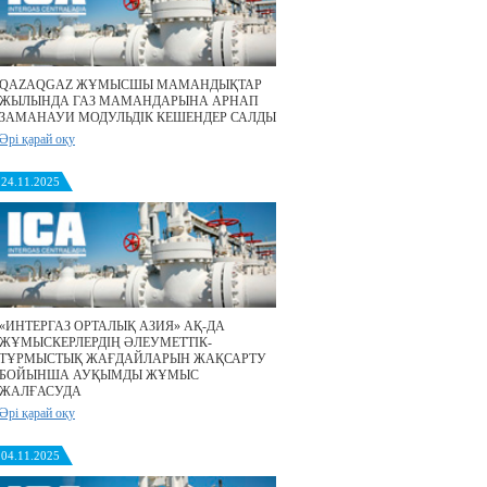
QAZAQGAZ ЖҰМЫСШЫ МАМАНДЫҚТАР
ЖЫЛЫНДА ГАЗ МАМАНДАРЫНА АРНАП
ЗАМАНАУИ МОДУЛЬДІК КЕШЕНДЕР САЛДЫ
Әрі қарай оқу
24.11.2025
«ИНТЕРГАЗ ОРТАЛЫҚ АЗИЯ» АҚ-ДА
ЖҰМЫСКЕРЛЕРДІҢ ӘЛЕУМЕТТІК-
ТҰРМЫСТЫҚ ЖАҒДАЙЛАРЫН ЖАҚСАРТУ
БОЙЫНША АУҚЫМДЫ ЖҰМЫС
ЖАЛҒАСУДА
Әрі қарай оқу
04.11.2025