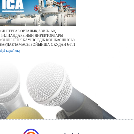
«ИНТЕРГАЗ ОРТАЛЫҚ АЗИЯ» АҚ
ФИЛИАЛДАРЫНЫҢ ДИРЕКТОРЛАРЫ
«ӨНДІРІСТІК ҚАУІПСІЗДІК КӨШБАСШЫСЫ»
БАҒДАРЛАМАСЫ БОЙЫНША ОҚУДАН ӨТТІ
Әрі қарай оқу