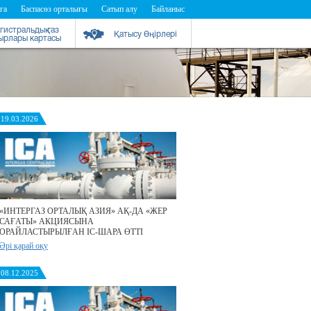
га
Баспасөз орталығы
Сатып алу
Байланыс
гистральдық газ
Қатысу Өңірлері
бырлары картасы
19.03.2026
«ИНТЕРГАЗ ОРТАЛЫҚ АЗИЯ» АҚ-ДА «ЖЕР
САҒАТЫ» АКЦИЯСЫНА
ОРАЙЛАСТЫРЫЛҒАН ІС-ШАРА ӨТТІ
Әрі қарай оқу
08.12.2025