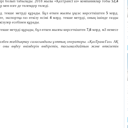
 бірі болып табылады. 2018 жылы «ҚазТрансГаз» компаниялар тобы
52,4
р мен өзге де төлемдер төледі.
д. текше метрді құрады. Бұл өткен жылғы ұқсас көрсеткіштен
5
млрд.
те, экспортқа газ өткізу өсімі
4
млрд. текше метрді, оның ішінде газды
ізулер есебінен құрады.
текше метрді құрады, бұл өткен жылғы көрсеткіштен
7,6
млрд. м3 немесе
 газбен жабдықтау саласындағы ұлттық операторы. «ҚазТрансГаз» АҚ
 оны өңдеу өнімдерін өндіретін, тасымалдайтын және өткізетін