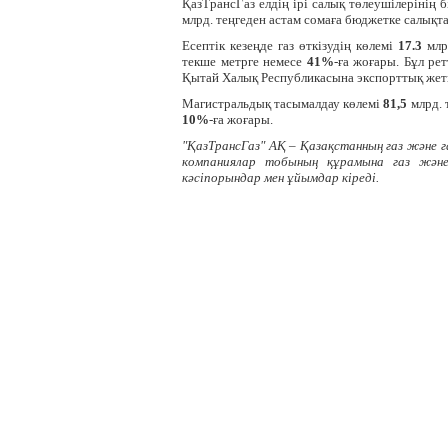
ҚазТрансГаз елдің ірі салық төлеушілерінің
млрд. теңгеден астам сомаға бюджетке салықта
Есептік кезеңде газ өткізудің көлемі
17.3
млр
текше метрге немесе
41%
-ға жоғары. Бұл рет
Қытай Халық Республикасына экспорттық жетк
Магистральдық тасымалдау көлемі
81,5
млрд. 
10%
-ға жоғары.
"ҚазТрансГаз" АҚ – Қазақстанның газ және
компаниялар тобының құрамына газ және
кәсіпорындар мен ұйымдар кіреді.