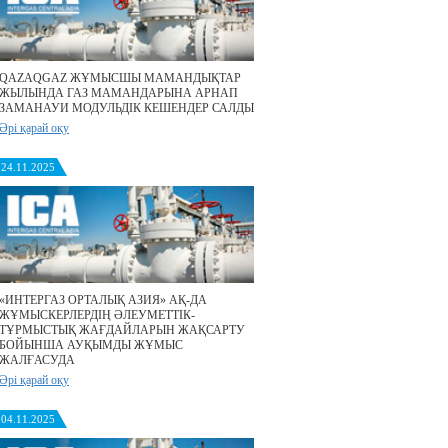
QAZAQGAZ ЖҰМЫСШЫ МАМАНДЫҚТАР
ЖЫЛЫНДА ГАЗ МАМАНДАРЫНА АРНАП
ЗАМАНАУИ МОДУЛЬДІК КЕШЕНДЕР САЛДЫ
Әрі қарай оқу
24.11.2025
«ИНТЕРГАЗ ОРТАЛЫҚ АЗИЯ» АҚ-ДА
ЖҰМЫСКЕРЛЕРДІҢ ӘЛЕУМЕТТІК-
ТҰРМЫСТЫҚ ЖАҒДАЙЛАРЫН ЖАҚСАРТУ
БОЙЫНША АУҚЫМДЫ ЖҰМЫС
ЖАЛҒАСУДА
Әрі қарай оқу
04.11.2025