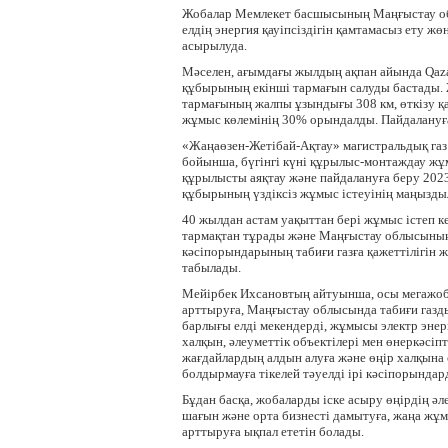
Жобалар Мемлекет басшысының Маңғыстау облы
елдің энергия қауіпсіздігін қамтамасыз ету ж
асырылуда.
Мәселен, ағымдағы жылдың ақпан айында Qaz
құбырының екінші тармағын салуды бастады. 
тармағының жалпы ұзындығы 308 км, өткізу қаб
жұмыс көлемінің 30% орындалды. Пайдалануға
«Жаңаөзен-Жетібай-Ақтау» магистральдық га
бойынша, бүгінгі күні құрылыс-монтаждау ж
құрылысты аяқтау және пайдалануға беру 202
құбырының үздіксіз жұмыс істеуінің маңызды
40 жылдан астам уақыттан бері жұмыс істеп к
тармақтан тұрады және Маңғыстау облысының
кәсіпорындарының табиғи газға қажеттілігін
табылады.
Мейірбек Ихсановтың айтуынша, осы мегажобал
арттыруға, Маңғыстау облысында табиғи газды
барлығы елді мекендерді, жұмысы электр энерг
халқын, әлеуметтік объектілері мен өнеркәсі
жағдайлардың алдын алуға және өңір халқына 
болдырмауға тікелей тәуелді ірі кәсіпорында
Бұдан басқа, жобаларды іске асыру өңірдің әл
шағын және орта бизнесті дамытуға, жаңа жұ
арттыруға ықпал ететін болады.