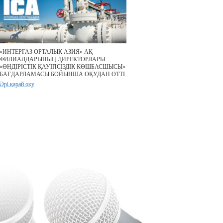
«ИНТЕРГАЗ ОРТАЛЫҚ АЗИЯ» АҚ
ФИЛИАЛДАРЫНЫҢ ДИРЕКТОРЛАРЫ
«ӨНДІРІСТІК ҚАУІПСІЗДІК КӨШБАСШЫСЫ»
БАҒДАРЛАМАСЫ БОЙЫНША ОҚУДАН ӨТТІ
Әрі қарай оқу