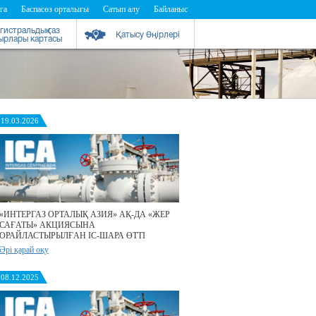
га
Баспасөз орталығы
Сатып алу
Байланыс
гистральдық газ
Қатысу Өңірлері
бырлары картасы
19.03.2026
«ИНТЕРГАЗ ОРТАЛЫҚ АЗИЯ» АҚ-ДА «ЖЕР
САҒАТЫ» АКЦИЯСЫНА
ОРАЙЛАСТЫРЫЛҒАН ІС-ШАРА ӨТТІ
Әрі қарай оқу
08.12.2025