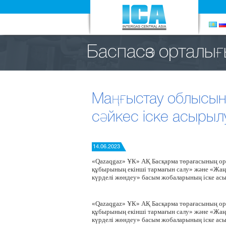
Баспасөз орталы
Маңғыстау облысын
сәйкес іске асырыл
14.06.2023
«Qazaqgaz» ҰК» АҚ Басқарма төрағасының ор
құбырының екінші тармағын салу» және «Жаң
күрделі жөндеу» басым жобаларының іске ас
«Qazaqgaz» ҰК» АҚ Басқарма төрағасының ор
құбырының екінші тармағын салу» және «Жаң
күрделі жөндеу» басым жобаларының іске ас