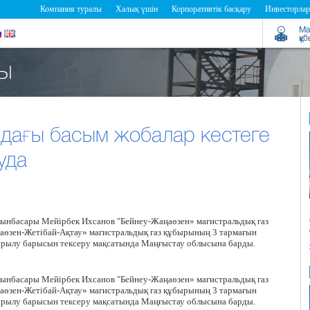
Компания туралы
Халық үшін
Корпоративтік басқару
Инвесторлар
Ма
құ
ғы
дағы басым жобалар кестеге
уда
ынбасары Мейірбек Ихсанов "Бейнеу-Жаңаөзен» магистральдық газ
аөзен-Жетібай-Ақтау» магистральдық газ құбырының 3 тармағын
ырылу барысын тексеру мақсатында Маңғыстау облысына барды.
ынбасары Мейірбек Ихсанов "Бейнеу-Жаңаөзен» магистральдық газ
аөзен-Жетібай-Ақтау» магистральдық газ құбырының 3 тармағын
ырылу барысын тексеру мақсатында Маңғыстау облысына барды.