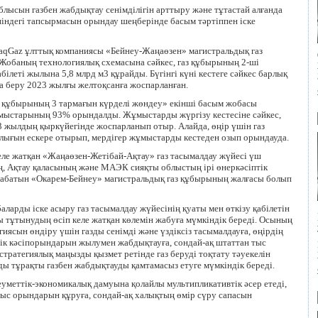
сын газбен жабдықтау сенімділігін арттыру және тұтастай алғанда
өніндегі тапсырмасын орындау шеңберінде басым тәртіппен іске
aqGaz ұлттық компаниясы «Бейнеу-Жаңаөзен» магистральдық газ
Жобаның технологиялық схемасына сәйкес, газ құбырының 2-ші
ілеті жылына 5,8 млрд м3 құрайды. Бүгінгі күні кестеге сәйкес барлық
 беру 2023 жылғы желтоқсанға жоспарланған.
з құбырының 3 тармағын күрделі жөндеу» екінші басым жобасы
ұмыстарының 93% орындалды. Жұмыстарды жүргізу кестесіне сәйкес,
3 жылдың қыркүйегінде жоспарланып отыр. Алайда, өңір үшін газ
лығын ескере отырып, мердігер жұмыстарды кестеден озып орындауда.
еле жатқан «Жаңаөзен-Жетібай-Ақтау» газ тасымалдау жүйесі үш
, Ақтау қаласының және МАЭК сияқты облыстың ірі өнеркәсіптік
 жабатын «Окарем-Бейнеу» магистральдық газ құбырының жалғасы болып
арды іске асыру газ тасымалдау жүйесінің қуаты мен өткізу қабілетін
 тұтынудың өсіп келе жатқан көлемін жабуға мүмкіндік береді. Осының
иясын өндіру үшін газды сенімді және үздіксіз тасымалдауға, өңірдің
птік кәсіпорындарын жылумен жабдықтауға, сондай-ақ штаттан тыс
стратегиялық маңызды қызмет ретінде газ беруді тоқтату тәуекелін
рды тұрақты газбен жабдықтауды қамтамасыз етуге мүмкіндік береді.
еуметтік-экономикалық дамуына қолайлы мультипликативтік әсер етеді,
мыс орындарын құруға, сондай-ақ халықтың өмір сүру сапасын