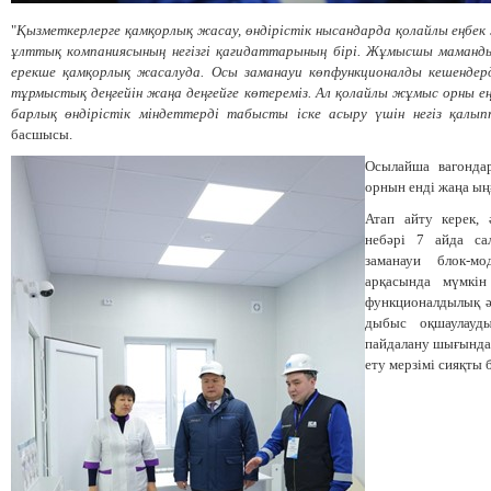
"
Қызметкерлерге
қамқорлық
жасау
,
өндірістік
нысандарда
қолайлы
еңбек
ұ
лттық
компаниясының
негізгі
қағидаттарының
бірі.
Жұмысшы
маманд
ерекше
қамқорлық
жасалуда.
Осы
заманауи
көпфункционалды
кешендер
тұрмыстық деңгейін
жаңа
деңгейге
көтереміз
.
Ал қ
олайлы жұмыс орны
е
барлық
өндірістік
міндеттерді
табысты
іске
асыру
үшін
негіз
қалып
басшысы.
Осылайша вагонда
орнын енді ж
аңа
ың
Атап айту керек, 
небәрі
7
айда са
заманауи
блок-мо
арқасында
мүмкін
ф
ункционалдылық
дыбыс
оқшаулау
пайдалану
шығынд
ету мерзімі сияқты