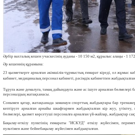
Әрбір
вахталық
кешен
учаскесінің
ауданы
-
10
150
м2,
құрылыс
алаңы
-
1
172
Әр
кешеннің
құрамына
:
23
қызметкерге
арналған
әкімшілік-тұрмыстық
ғимарат
кіреді
,
ол
жұмыс
ка
кабинет
,
медициналық
персонал
кабинеті,
рәсімдік
кабинет
пен жабдықталға
Тұруға
және
демалуға,
тамақ
дайындауға
және
ас ішуге
арналған
бөлмелері
б
персоналдың
жатақханасы.
Сонымен
қатар,
жатақханада
заманауи
спорттық
жабдықтары
бар
тренаже
кептіруге
арналған
арнайы
шкафтармен
жабдықталған
кір
жуу,
үтіктеу,
бөлмелері
, қызмет көрсетуші
персоналға
арналған
үй-
жайлар
,
жабдықтар сақ
Бақылау-өткізу
пунктінің
ғимараты
"ИСКУД"
өткізу
жүйесімен
,
периме
пультімен
және
бейнебақылау
жүйесімен
жабдықталған.