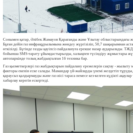
Сонымен
қатар,
Әлібек
Жамауов
Қарағанды
және
Ұлытау
облыстарындағы
ж
Бұған
дейін
газ
инфрақұрылымына
жөндеу
жүргізіліп
,
50,7
шақырымнан
аст
өткізілді.
Бүгінде
газды
қауіпсіз
пайдалануға
ерекше
назар
аударылады
.
ТЖД
бойынша
SMS-тарату
ұйымдастырылды
,
халықпен
түсіндіру
жұмыстары
жү
автопаркінде толық
жабдықталған
16
техника бар.
Газ
қызметкерлері
газ
жабдықтарын
пайдалану
ережелерін
сақтау
-
жылыту
факторы
екенін
еске
салады
.
Мамандар
үй-
жайларды
үнемі
желдетіп
тұруды
қараусыз
қалдырмауды
және
газ иісі тараса немесе кез-
келген
күдікті
ақаулар
хабарлау керегін ескертеді.