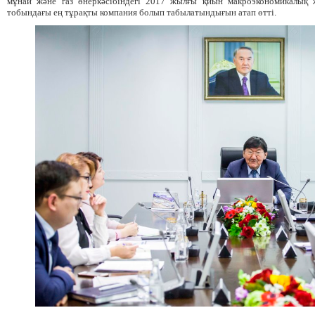
мұнай және газ өнеркәсібіндегі 2017 жылғы қиын макроэкономикалық 
тобындағы ең тұрақты компания болып табылатындығын атап өтті.