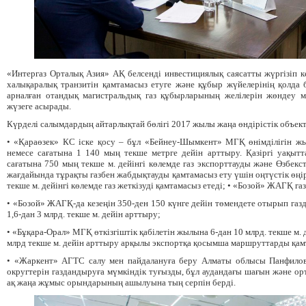
«Интергаз Орталық Азия» АҚ белсенді инвестициялық саясатты жүргізіп ке
халықаралық транзитін қамтамасыз етуге және құбыр жүйелерінің қолда б
арналған отандық магистральдық газ құбырларының желілерін жөндеу 
жүзеге асырады.
Күрделі салымдардың айтарлықтай бөлігі 2017 жылы жаңа өндірістік объект
• «Қараөзек» КС іске қосу – бұл «Бейнеу-Шымкент» МГҚ өнімділігін жы
немесе сағатына 1 140 мың текше метрге дейін арттыру. Қазіргі уақыт
сағатына 750 мың текше м. дейінгі көлемде газ экспорттауды және Өзбекст
жағдайында тұрақты газбен жабдықтауды қамтамасыз ету үшін оңтүстік өңі
текше м. дейінгі көлемде газ жеткізуді қамтамасыз етеді; • «Бозой» ЖАГҚ г
• «Бозой» ЖАГҚ-да кезеңін 350-ден 150 күнге дейін төмендете отырып газ
1,6-дан 3 млрд. текше м. дейін арттыру;
• «Бұқара-Орал» МГҚ өткізгіштік қабілетін жылына 6-дан 10 млрд. текше м.
млрд текше м. дейін арттыру арқылы экспортқа қосымша маршруттарды қам
• «Жаркент» АГТС салу мен пайдалануға беру Алматы облысы Панфило
округтерін газдандыруға мүмкіндік туғызды, бұл аудандағы шағын және орта
ақ жаңа жұмыс орындарының ашылуына тың серпін берді.