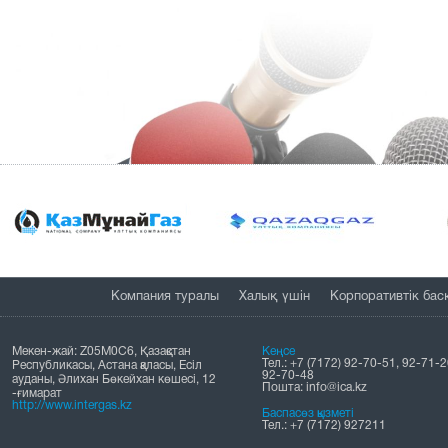
Компания туралы
Халық үшін
Корпоративтік бас
Мекен-жай: Z05M0C6, Қазақстан
Кеңсе
Тел.: +7 (7172) 92-70-51, 92-71-2
Республикасы, Астана қаласы, Есіл
92-70-48
ауданы, Әлихан Бөкейхан көшесі, 12
Пошта: info@ica.kz
-ғимарат
http://www.intergas.kz
Баспасөз қызметі
Тел.: +7 (7172) 927211