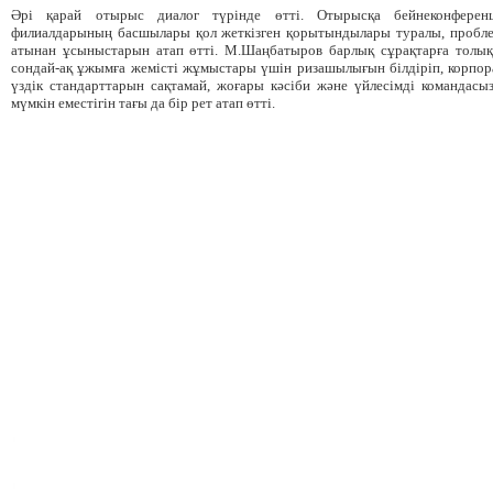
Әрі қарай отырыс диалог түрінде өтті. Отырысқа бейнеконферен
филиалдарының басшылары қол жеткізген қорытындылары туралы, пробле
атынан ұсыныстарын атап өтті. М.Шаңбатыров барлық сұрақтарға толық 
сондай-ақ ұжымға жемісті жұмыстары үшін ризашылығын білдіріп, корпора
үздік стандарттарын сақтамай, жоғары кәсіби және үйлесімді командас
мүмкін еместігін тағы да бір рет атап өтті.