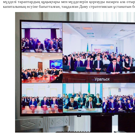
мүдделі тараптардың құқықтары мен мүдделерін қорғауды назарға ала оты
капиталының өсуіне бағытталған, таңдалған Даму стратегиясын ұстанатын б