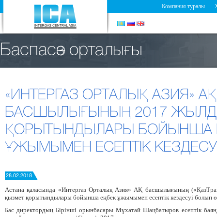
Компания туралы
Баспасөз орталығы
«ИНТЕРГАЗ ОРТАЛЫҚ АЗИЯ» АҚ
БАСШЫЛЫҒЫНЫҢ 2017 ЖЫЛ
ҚОРЫТЫНДЫЛАРЫ БОЙЫНША 
ҰЖЫМЫМЕН ЕСЕПТІК КЕЗДЕСУ
28.02.2018
Астана қаласында «Интергаз Орталық Азия» АҚ басшылығының («ҚазТра
қызмет қорытындылары бойынша еңбек ұжымымен есептік кездесуі болып өт
Бас директордың Бірінші орынбасары Мұхатай Шаңбатыров есептік баян