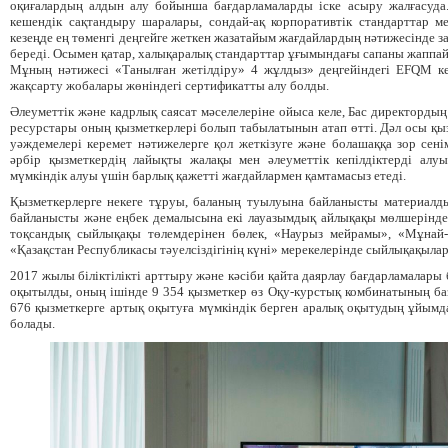
оқиғалардың алдын алу бойынша бағдарламаларды іске асыру жалғасуда. 
кешендік сақтандыру шаралары, сондай-ақ корпоративтік стандарттар ме
кезеңде ең төменгі деңгейге жеткен жазатайым жағдайлардың нәтижесінде з
береді. Осымен қатар, халықаралық стандарттар ұғымындағы сапаны жаппа
Мұның нәтижесі «Танылған жетілдіру» 4 жұлдыз» деңгейіндегі EFQM кем
жақсарту жобалары жөніндегі сертификатты алу болды.
Әлеуметтік және кадрлық саясат мәселелеріне ойыса келе, Бас директорды
ресурстары оның қызметкерлері болып табылатынын атап өтті. Дәл осы қыз
уәждемелері керемет нәтижелерге қол жеткізуге және болашаққа зор сені
әрбір қызметкердің лайықты жалақы мен әлеуметтік кепілдіктерді алуы
мүмкіндік алуы үшін барлық қажетті жағдайлармен қамтамасыз етеді.
Қызметкерлерге некеге тұруы, баланың туылуына байланысты материалд
байланысты және еңбек демалысына екі лауазымдық айлықақы мөлшерінде 
тоқсандық сыйлықақы төлемдерінен бөлек, «Наурыз мейрамы», «Мұнай-г
«Қазақстан Республикасы тәуелсіздігінің күні» мерекелерінде сыйлықақылар 
2017 жылы біліктілікті арттыру және кәсіби қайта даярлау бағдарламалар
оқытылды, оның ішінде 9 354 қызметкер өз Оқу-курстық комбинатының ба
676 қызметкерге артық оқытуға мүмкіндік берген аралық оқытудың ұйымд
болады.