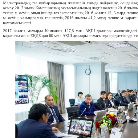
Магистральдық газ құбырларының желілерін тиімді пайдалану, сондай-ақ
асыру 2017 жылы Компанияның газ тасымалының нақты көлемін 2016 жылғы 66
текше м. өсуін, оның ішінде газ экспортының 2016 жылғы 13, 3 млрд. текше
м. өсуін; халықаралық транзиттің 2016 жылғы 41,2 млрд. текше м. қараға
қамтамасыз етті.
2017 жылғы мамырда Компания 127,8 млн. АҚШ доллары мөлшеріндегі е
қаражаты және ЕҚДБ-дан 80 млн. АҚШ доллары сомасында кредиттік қарызды