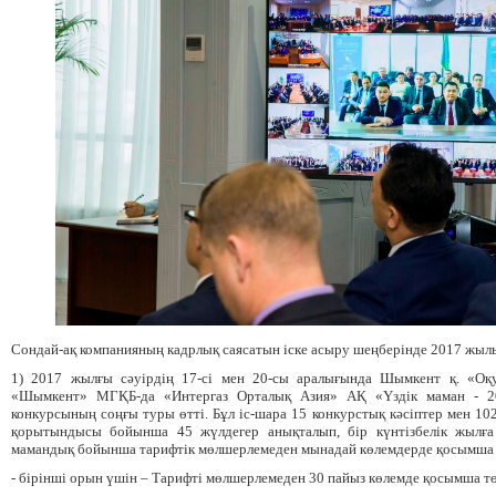
Сондай-ақ компанияның кадрлық саясатын іске асыру шеңберінде 2017 жылы 
1) 2017 жылғы сәуірдің 17-сі мен 20-сы аралығында Шымкент қ. «Оқ
«Шымкент» МГҚБ-да «Интергаз Орталық Азия» АҚ «Үздік маман - 2
конкурсының соңғы туры өтті. Бұл іс-шара 15 конкурстық кәсіптер мен 
қорытындысы бойынша 45 жүлдегер анықталып, бір күнтізбелік жылға
мамандық бойынша тарифтік мөлшерлемеден мынадай көлемдерде қосымша т
- бірінші орын үшін – Тарифті мөлшерлемеден 30 пайыз көлемде қосымша т