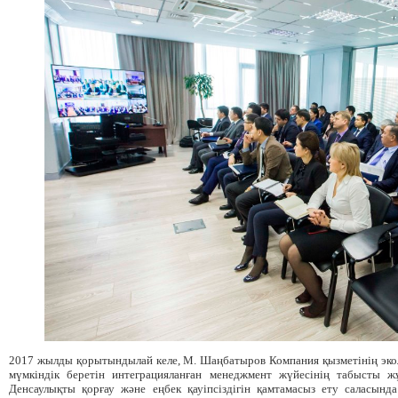
2017 жылды қорытындылай келе, М. Шаңбатыров Компания қызметінің эколо
мүмкіндік беретін интеграцияланған менеджмент жүйесінің табысты ж
Денсаулықты қорғау және еңбек қауіпсіздігін қамтамасыз ету саласында қ