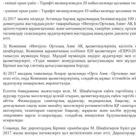
- екінші орын үшін – Тарифті мөлшерлемеден 20 пайыз көлемде қосымша тө
- үшінші орын үшін – Тарифті мөлшерлемеден 10 пайыз көлемде қосымша т
2) 2017 жылғы шілдеде Астанада барлық құрылымдық бөлімшелердің 100 
дамытудағы жастардың рөлі» тақырыбында «Интергаз Орталық Азия» АҚ Бір
әріптестермен қарым-қатынас және ынтымақтастық, тәжірбие алмасу, ортал
тасымалдау саласындағы ардагерлермен жастардың ашық еркін диалогы үшін
өтті.
3) Компания «Интергаз Орталық Азия АҚ қызметкерлерінің кәсіптік о
шеңберінде, Компания қаражатының есебінен 820 қызметкерге «EXPO-2
танысуға мүмкіндік берді. Мұндай мүмкіндік өндіріс ардагерлері мен о
қызметкерлерге, «Үздік маман» конкурсының қатысушылары мен жүлдег
Бірінші жастар слетінің қатысушыларына берілді.
4) 2017 жылдың тамызында Атырау қаласында «Орта Азия - Орталық» ма
атап өтіп, онда Компания қызметкерлерінің, сондай-ақ жұмыс істемейтін зе
ардагерлер шақырылып, марапатталды.
Есептік баяндаманы жалғастыра келе, М. Шаңбатыров еңбек тәртібінің ж
аурулар туралы мәселелерді қозғай отырып, қызметкерлердің еңбек тәртіб
айтты. Филиалдарда санитарлық қадағалау, медициналық бақылау, л
денсаулығын сақтау және нығайту мәселелерін регламенттейтін ҚР санита
актілерінің талаптарын сақтауын бақылау, жұқпалы және кәсіби аурула
эпидемияға қарсы іс-шараларды, сондай-ақ анықталған бұзушылықтар
асырылады.
Соңында, Бас директордың Бірінші орынбасары М. Шаңбатыров бүкіл ұ
2017 жылы жоғары нәтижелерге қол жеткізілгенін атап өтті. Директорла