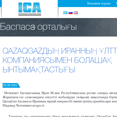
Компания туралы
Баспасөз орталығы
QAZAQGAZДЫҢ ИРАННЫҢ ҰЛТТ
КОМПАНИЯСЫМЕН БОЛАШАҚ
ЫНТЫМАҚТАСТЫҒЫ
20.06.2022
Мемлекет басшысының Иран Ислам Республикасына ресми сапары аясын
Жаркешов газ саласындағы әлеуетті жобаларды талқылау мақсатында бірнеш
QazaqGaz басшысы Иранның мұнай өнеркәсібі министрінің орынбасары жән
Маджид Чегенимен кездесті.
Тараптар газ секторындағы біраз мәселелерді талқылап, QazaqGaz бе