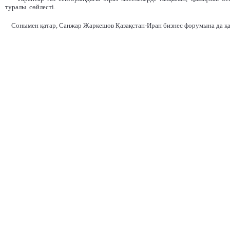
туралы сөйлесті.
Сонымен қатар, Санжар Жаркешов Қазақстан-Иран бизнес форумына да қ