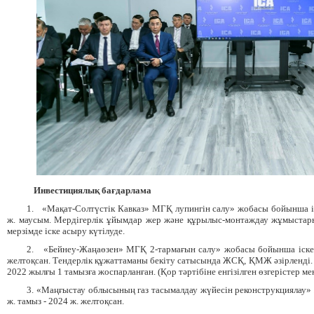
Инвестици
ялық бағдарлама
1.
«Мақат-С
олтүстік
Кавказ»
МГҚ лупингін салу» жобасы бойынша і
ж
.
маусым. Мердігерлік ұйымдар жер және құрылыс-монтаждау жұмыстарын
мерзімде іске асыру күтілуде.
2.
«Бейнеу-Жаңаөзен» МГҚ 2-тармағын салу» жобасы бойынша іске а
желтоқсан. Тендерлік құжаттаманы бекіту сатысында ЖСҚ, ҚМЖ әзірленді.
2022 жылғы 1 тамызға жоспарланған. (Қор тәртібіне енгізілген өзгерістер 
3. «Маңғыстау облысының газ тасымалдау жүйесін реконструкциялау»
ж. тамыз - 2024 ж. желтоқсан.