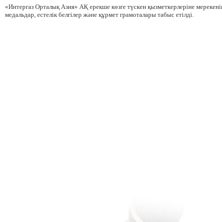
«
Интергаз Орталық Азия» АҚ ерекше көзге түскен қызметкерлеріне мереке
ні
медальдар, естелік белгілер және құрмет грамоталары табыс етілді.