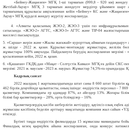
«Бейнеу-Жаңаөзен» МГҚ 1-ші тармағын (999,8 - 920 км) жөндеу 
Жетібай-Ақтау» МГҚ 3 тармағын жөндеуге мердігер ұйыммен шарт 
тармағының құрылысы аяқталғаннан кейін «Бейнеу» КС және «Жаңаөзен
Ақтау» МГҚ күрделі жөндеу жүргізу жоспарлануда.
4. «Алматы қаласының ЖЭО-2, ЖЭО-3 үшін газ инфрақұрылымын
сатысында. «ЖЭО-2» АГТС, «ЖЭО-3» АГТС және TIP-04 жалғастырғышын
мәселесі пысықталуда.
5. «Сарша» жерін және «Жылы жағажай» курорттық аймағын газдандыру» ж
ж. шілде - 2022 ж. қазан. Құрылыс-монтаждау жұмыстары, желілік бөл
жұмыстары 100% аяқталды. Пайдалануға берудің жоспарланған мерзімі -
қосылғаннан кейін, 2022 ж. қазан.
6. «Қашаған» ГКДҚ-дан «Мақат - Солтүстік Кавказ» МГҚ-ға дейін СКС-п
мерзімі: 2021 ж. маусым - 2023 ж. наурыз. Жұмыстар 74,5%-ға орындалды. 
Кадрлық саясат
2022 жылдың 1 жартыжылдығында штат саны 8 660 штат бірлігін құ
462 бірлік деңгейінде қалыптасты, оның ішінде: өндірістік персонал – 7 86
қызметкер. Компаниядағы ер адамдар 87%, ал әйелдер 13%. Жоғары білім
білімі бар қызметкерлер – 28%, орта білімділер – 16%.
Қызметкерлердің кәсіби шеберлігін жетілдіру, қауіпсіз озық еңбек әд
жұмысшы кәсібінің беделін арттыру мақсатында компания жыл сайын «Ү
өткізеді.
Бүгінгі таңда өндірістік филиалдарда 15 жұмысшы мамандығы бойын
Финалдық кезең қыркүйек айына жоспарланған, онда конкурс нәтиже