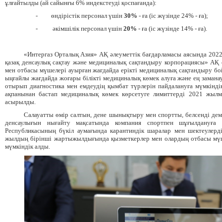
ұлғайтылды (ай сайынғы 6% индекстеуді қоспағанда):
-
өндірістік персонал үшін
30%
- ға (іс жүзінде 24% - ға);
-
әкімшілік персонал үшін
20%
- ға (іс жүзінде 14% - ға).
«Интергаз Орталық Азия» АҚ әлеуметтік бағдарламасы аясында 202
қазақ денсаулық сақтау және медициналық сақтандыру корпорациясы» АҚ
мен отбасы мүшелері ауырған жағдайда ерікті медициналық сақтандыру б
ыңғайлы жағдайда жоғары білікті медициналық көмек алуға және ең заман
отырып диагностика мен емдеудің қымбат түрлерін пайдалануға мүмкінді
ақпанынан бастап медициналық көмек көрсетуге лимиттерді 2021 жылм
асырылды.
Салауатты өмір салтын, дене шынықтыру мен спортты, белсенді де
денсаулығын нығайту мақсатында компания спортпен шұғылдануға 
Республикасының бүкіл аумағында карантиндік шаралар мен шектеулерд
жылдың бірінші жартыжылдығында қызметкерлер мен олардың отбасы мүш
мүмкіндік алды.