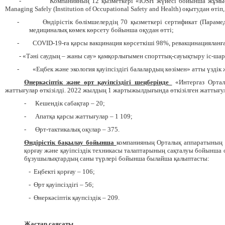
-
Компанияның 12 қызметкері «IOSH жүйесі бойынша жұмы
Managing Safely (Institution of Occupational Safety and Health) оқытудан өт
-
Өндірістік бөлімшелердің 70 қызметкері сертификат (Парамед
медициналық көмек көрсету бойынша оқудан өтті;
-
COVID-19-ға қарсы вакцинация көрсеткіші 98%, ревакцинацияланғ
- «Тәні саудың – жаны сау» қамқорлығымен спорттық-сауықтыру іс-шара
-
«Еңбек және экология қауіпсіздігі балалардың көзімен» атты үздік 
Өнеркәсіптік және өрт қауіпсіздігі шеңберінде
«Интергаз Ортал
жаттығулар өткізілді. 2022 жылдың 1 жартыжылдығында өткізілген жаттығу
-
Кешендік сабақтар – 20;
-
Апатқа қарсы жаттығулар – 1 109;
-
Өрт-тактикалық оқулар – 375.
Өндірістік бақылау бойынша
компанияның
О
рталық аппаратының 
қорғау және қауіпсіздік техникасы талаптарының сақталуы бойынша о
бұзушылықтардың саны түрлері бойынша
былайша қалыптасты
:
-
Еңбекті қорғау
– 106;
-
Өрт қауіпсіздігі
– 56;
-
Өнеркәсіптік қаупсіздік
– 209.
Жастар саясаты