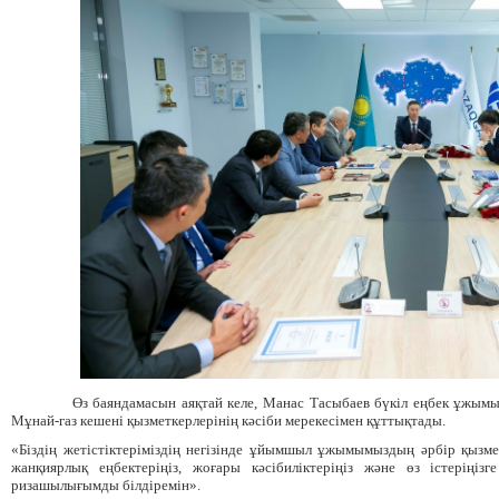
Өз баяндамасын аяқтай
келе
, Манас Тасыбаев бүкіл еңбек ұжымы
М
ұнай-газ кешені қызметкерлерінің кәсіби мерекесімен құттықтады.
«
Біздің жетістіктеріміздің негізінде ұйымшыл ұжым
ымызд
ың әрбір қызме
жанқиярлық еңбе
ктеріңі
з, жоғары кәсібиліктеріңіз және өз істеріңіз
ризашылығымды білдіремін».