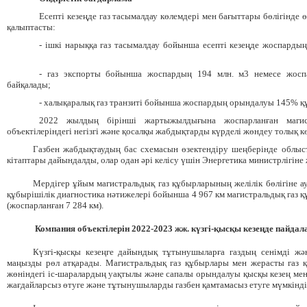
Есепті кезеңде газ тасымалдау көлем
дері
мен бағыттары бөлігінде 
қалыптасты:
- ішкі нарыққа газ тасымалдау бойынша есепті кезеңде жоспард
-
газ экспорты бойынша жоспардың 194 млн. м3 немесе жосп
байқалады;
-
халықаралық газ транзиті бойынша жоспардың орындалуы
145%
қ
2022 жылдың бірінші жартыжылдығына жоспарланған маг
объектілеріндегі негізгі және қосалқы жабдықтарды күрделі жөндеу толық 
Газбен жабдықтаудың бас схемасын өзектендіру шеңберінде облыс
кітаптары дайындалды, олар одан әрі келісу үшін
Э
нергетика министрлігіне 
Мердігер ұйым магистральдық газ құбырларының желілік бөлігіне а
құбырішілік диагностика нәтижелері бойынша 4 967 км магистральдық газ 
(жоспарланған 7 284 км).
Компания объектілерін 2022-2023 жж
.
күзгі-қысқы кезеңде пайдал
Күзгі-қысқы кезеңге дайындық тұтынушыларға газдың сенімді және
маңызды рөл атқарады. Магистральдық газ құбырлары мен жерасты газ қ
жөніндегі іс-шаралардың уақтылы және сапалы орындалуы қысқы кезең мен 
жағдайларсыз өтуге және тұтынушыларды газбен қамтамасыз етуге мүмкіндік