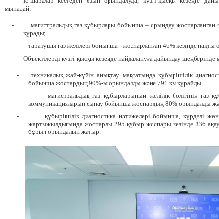
Іс-шаралар кестеден озып орындал
уда
, күзгі-қысқы кезеңге да
мынадай
:
-
магистральдық газ құбырлары бойынша
–
орындау
жоспарланған
құрады;
-
таратушы газ желілері бойынша –жоспарланған 46% кезінде нақты
Объектілерді күзгі-қысқы кезеңде пайдалануға дайындау шеңберінд
-
техникалық жай-күйін анықтау мақсатында құбырішілік диагнос
бойынша жоспардың 90%-ы орындалды және 791 км құрайды.
-
магистральдық газ құбырларының желілік бөлігінің газ 
коммуникацияларын сынау бойынша жоспардың 80% орындалды жән
-
құбырішілік диагностика нәтижелері бойынша, күрделі жө
жартыжылдығында жоспарлы 295 құбыр жоспары кезінде 336 ақа
бұрын орындал
ып жатыр
.