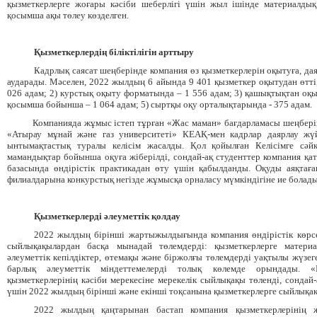
қызметкерлерге жоғары кәсіби шеберлігі үшін жыл ішінде материалды
қосымша ақы төлеу көзделген.
Қызметкерлердің біліктілігін арттыру
Кадрлық саясат шеңберінде компания өз қызметкерлерін оқытуға, дая
аударады. Мәселен, 2022 жылдың 6 айында 9 401 қызметкер оқытудан өтті,
026 адам; 2) курстық оқыту форматында – 1 556 адам; 3) қашықтықтан оқы
қосымша бойынша – 1 064 адам; 5) сыртқы оқу орталықтарында - 375 адам.
Компанияда жұмыс істеп тұрған «Жас маман» бағдарламасы шеңберінд
«Атырау мұнай және газ университеті» КЕАҚ-мен кадрлар даярлау жүй
ынтымақтастық туралы келісім жасалды. Қол қойылған Келісімге сәйк
мамандықтар бойынша оқуға жіберілді, сондай-ақ студенттер компания қат
базасында өндірістік практикадан өту үшін қабылданды. Оқуды аяқтағ
филиалдарына конкурстық негізде жұмысқа орналасу мүмкіндігіне ие болады
Қызметкерлерді әлеуметтік қолдау
2022 жылдың бірінші жартыжылдығында компания өндірістік көрс
сыйлықақылардан басқа мынадай төлемдерді: қызметкерлерге материа
әлеуметтік кепілдіктер, өтемақы және біржолғы төлемдерді уақтылы жүзе
барлық әлеуметтік міндеттемелерді толық көлемде орындады. «Н
қызметкерлерінің кәсіби мерекесіне мерекелік сыйлықақы төленді, сондай
үшін 2022 жылдың бірінші және екінші тоқсанына қызметкерлерге сыйлықақ
2022 жылдың қаңтарынан бастап компания қызметкерлерінің 