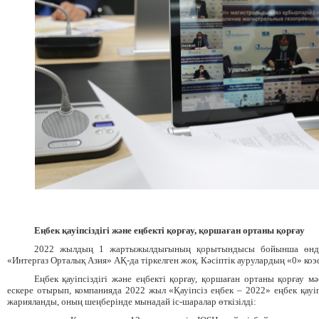
Еңбек қауіпсіздігі және еңбекті қорғау, қоршаған ортаны қорғау
2022 жылдың 1 жартыжылдығының қорытындысы бойынша өндір
«Интергаз Орталық Азия» АҚ-да тіркелген жоқ. Кәсіптік аурулардың «0» коэф
Еңбек қауіпсіздігі және еңбекті қорғау, қоршаған ортаны қорғау 
ескере отырып, компанияда 2022 жыл «Қауіпсіз еңбек – 2022» еңбек қауі
жарияланды, оның шеңберінде мынадай іс-шаралар өткізілді: