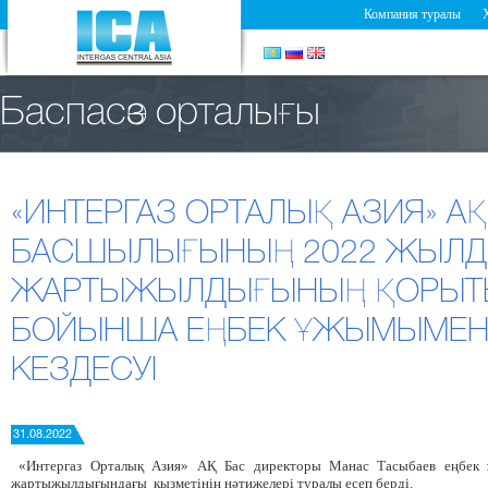
Компания туралы
Баспасөз орталығы
«ИНТЕРГАЗ ОРТАЛЫҚ АЗИЯ» АҚ
БАСШЫЛЫҒЫНЫҢ 2022 ЖЫЛД
ЖАРТЫЖЫЛДЫҒЫНЫҢ ҚОРЫ
БОЙЫНША ЕҢБЕК ҰЖЫМЫМЕН 
КЕЗДЕСУІ
31.08.2022
«Интергаз Орталық Азия»
АҚ Бас
директоры Манас Тасыбаев
еңбек
жартыжылдығындағы қызметінің нәтижелері туралы есеп берді.