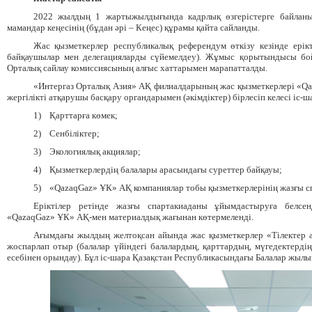
2022 жылдың 1 жартыжылдығында кадрлық өзгерістерге байла
мамандар кеңесінің (бұдан әрі – Кеңес) құрамы қайта сайланды.
Жас қызметкерлер республикалық референдум өткізу кезінде ерікт
байқаушылар мен делегацияларды сүйемелдеу). Жұмыс қорытындысы бо
Орталық сайлау комиссиясының алғыс хаттарымен марапатталды.
«
Интергаз Орталық Азия» АҚ филиалдарының жас қызметкерлері «Q
жергілікті атқарушы басқару органдарымен (әкімдіктер) бірлесіп келесі іс-ш
1)
Қарттарға көмек
;
2)
Сенбіліктер
;
3)
Экологи
ялық акциялар
;
4)
Қызметкерлердің
балалары арасындағы суреттер
байқауы
;
5)
«QazaqGaz»
ҰК» АҚ компаниялар тобы қызметкерлерінің жазғы с
Еріктілер ретінде жазғы спартакиаданы ұйымдастыруға белсе
«QazaqGaz
»
ҰК» АҚ-мен материалдық жағынан көтермеленді.
Ағымдағы жылдың желтоқсан айында жас қызметкерлер «Тілектер 
жоспарлап отыр (балалар үйіндегі балалардың, қарттардың, мүгедектердің
есебінен орындау). Бұл іс-шара Қазақстан Республикасындағы
Б
алалар жылы