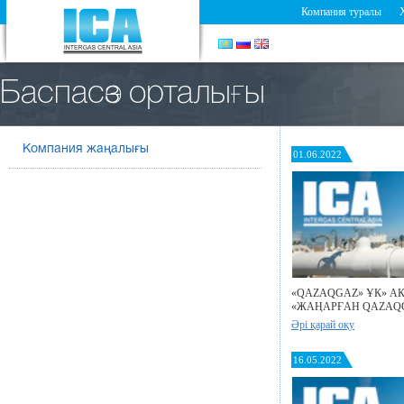
Компания туралы
Баспасөз орталығы
Компания жаңалығы
01.06.2022
«QAZAQGAZ» ҰК» А
«ЖАҢАРҒАН QAZAQ
Әрі қарай оқу
16.05.2022