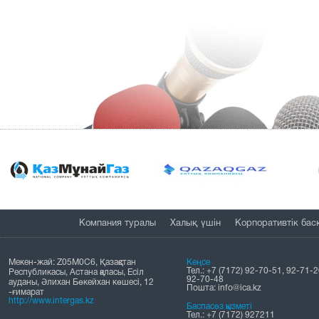
Компания туралы
Халық үшін
Корпоративтік бас
Мекен-жай: Z05M0C6, Қазақстан
Кеңсе
Тел.: +7 (7172) 92-70-51, 92-71-2
Республикасы, Астана қаласы, Есіл
92-70-48
ауданы, Әлихан Бөкейхан көшесі, 12
Пошта: info@ica.kz
-ғимарат
http://www.intergas.kz
Баспасөз қызметі
Тел.: +7 (7172) 927211