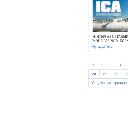
«ИНТЕРГАЗ ОРТАЛЫҚ
ЖӘНЕ ГАЗ 2022» КӨ
Әрі қарай оқу
1
2
3
4
20
21
22
2
Следующая страница