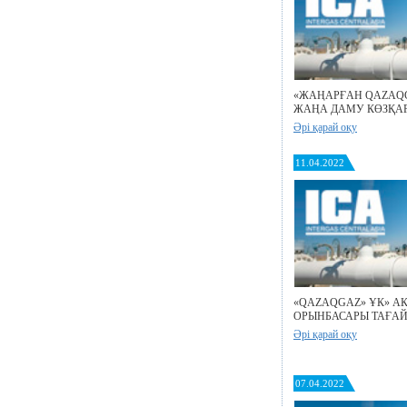
«ЖАҢАРҒАН QAZAQ
ЖАҢА ДАМУ КӨЗҚА
Әрі қарай оқу
11.04.2022
«QAZAQGAZ» ҰК» А
ОРЫНБАСАРЫ ТАҒА
Әрі қарай оқу
07.04.2022